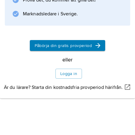
Prova det, du kommer att gilla det!
som inte liknade någonting annat.
Marknadsledare i Sverige.
Information om artikeln
Påbörja din gratis provperiod
eller
Logga in
Är du lärare? Starta din kostnadsfria provperiod härifrån.