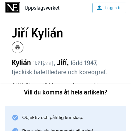
Uppslagsverket
Uppslagsverket
Logga in
Jiří Kylián
Kylián
Jiří,
,
född 1947,
[kiʹlja:n]
tjeckisk balettledare och koreograf.
Jiří Kylián anställdes som dansare vid
Vill du komma åt hela artikeln?
Stuttgartbaletten 1968. Han började
koreografera två år senare och skapade snart
sensation genom att lansera en metod för att
dansa på ovansidan av fötterna (inklusive
Objektiv och pålitlig kunskap.
underben och knän) i rörelsekombinationer