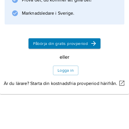
Prova det, du kommer att gilla det!
Marknadsledare i Sverige.
Påbörja din gratis provperiod
eller
Logga in
Är du lärare? Starta din kostnadsfria provperiod härifrån.