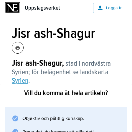
Uppslagsverket
Uppslagsverket
Logga in
Jisr ash-Shagur
Jisr ash-Shagur,
stad i nordvästra
Syrien; för belägenhet se landskarta
Syrien
.
Vill du komma åt hela artikeln?
Information om artikeln
Objektiv och pålitlig kunskap.