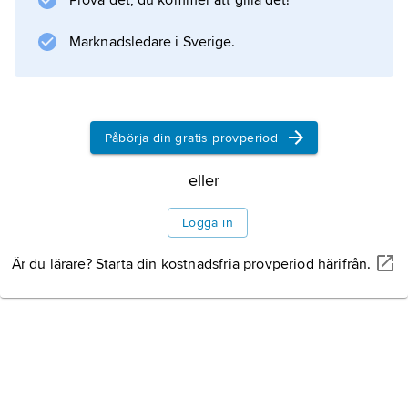
Prova det, du kommer att gilla det!
Marknadsledare i Sverige.
Påbörja din gratis provperiod
eller
Logga in
Är du lärare? Starta din kostnadsfria provperiod härifrån.