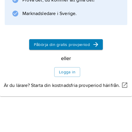
Prova det, du kommer att gilla det!
Marknadsledare i Sverige.
Påbörja din gratis provperiod
eller
Logga in
Är du lärare? Starta din kostnadsfria provperiod härifrån.