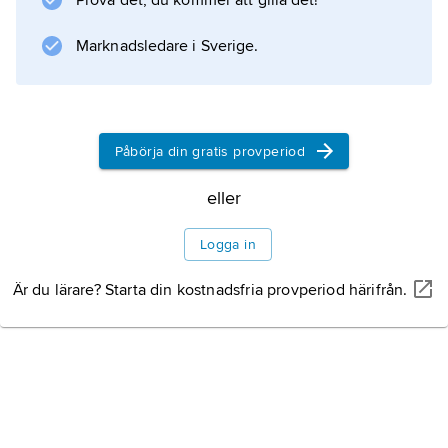
Prova det, du kommer att gilla det!
lämplig struktur bestäms av
produktionsteknologin.
Marknadsledare i Sverige.
Information om artikeln
Påbörja din gratis provperiod
eller
Logga in
Är du lärare? Starta din kostnadsfria provperiod härifrån.