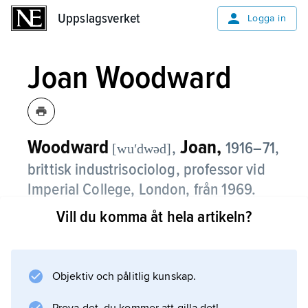
Uppslagsverket
Uppslagsverket
Logga in
Joan Woodward
Woodward
Joan,
,
1916–71,
[wuʹdwəd]
brittisk industrisociolog, professor vid
Imperial College, London, från 1969.
Vill du komma åt hela artikeln?
I en banbrytande studie av 100 företag i South
Essex,
Management and Technology
(1958), visade Woodward att det inte finns ett
Objektiv och pålitlig kunskap.
bästa sätt att organisera företag, utan att