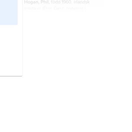
Hogan, Phil,
född 1960, irländsk
politiker (Fine Gael), ledamot i
Europeiska kommissionen 2014–20.
Spanien,
stat i sydvästra Europa.
Portugal,
stat i sydvästra Europa.
Bulgarien,
stat på östra
Balkanhalvön i sydöstra Europa.
Guatemala
, stat i Centralamerika.
Chile
, stat i Sydamerika.
Schweiz
, stat i Mellaneuropa.