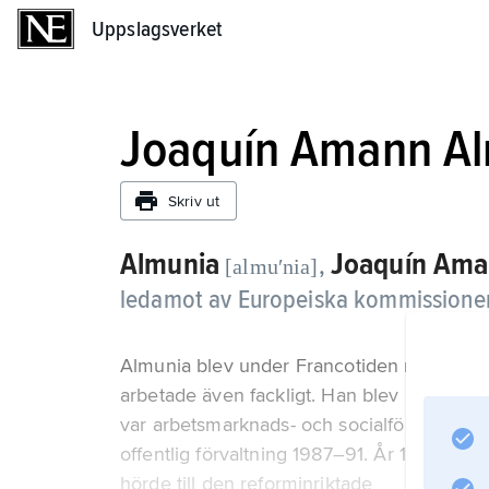
Uppslagsverket
Uppslagsverket
Joaquín Amann A
Skriv ut
Almunia
Joaquín Ama
,
[almuʹnia]
ledamot av Europeiska kommissione
Almunia blev under Francotiden medlem av 
arbetade även fackligt. Han blev parlamen
var arbetsmarknads- och socialförsäkrings
offentlig förvaltning 1987–91. År 1997 utsåg
hörde till den reforminriktade