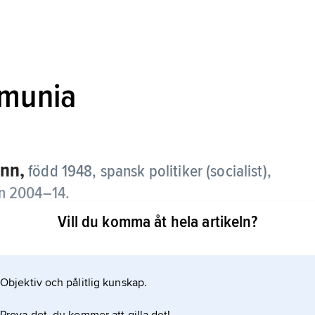
lmunia
nn,
född 1948, spansk politiker (socialist),
n 2004–14.
Vill du komma åt hela artikeln?
det då underjordiska socialistpartiet och
tsledamot 1979 och partiets gruppledare 1984 och
minister 1982–86 samt minister med ansvar för
Objektiv och pålitlig kunskap.
s Almunia till ny ledare för socialistpartiet. Han