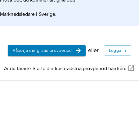
Prova det, du kommer att gilla det!
Marknadsledare i Sverige.
eller
Påbörja din gratis provperiod
Logga in
Är du lärare? Starta din kostnadsfria provperiod härifrån.