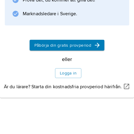
Prova det, du kommer att gilla det!
kom han till Paris, där han fick kontakt med
modernistisk konst, i synnerhet de
Marknadsledare i Sverige.
konstruktivistiska strömningarna. Torres García
bildade gruppen Cercle et Carré (’cirkel och
kvadrat’) 1930, och samma
Påbörja din gratis provperiod
eller
Information om artikeln
Logga in
Är du lärare? Starta din kostnadsfria provperiod härifrån.