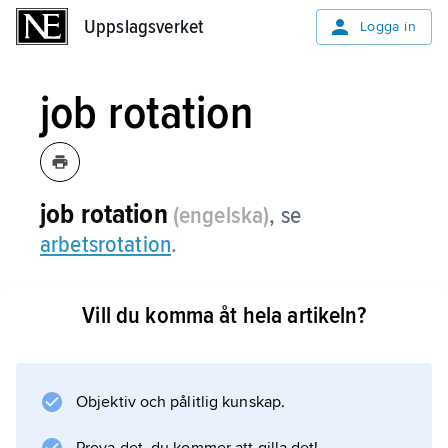
Uppslagsverket
Uppslagsverket
Logga in
job rotation
job rotation
(engelska)
,
se
arbetsrotation
.
Vill du komma åt hela artikeln?
Information om artikeln
Objektiv och pålitlig kunskap.