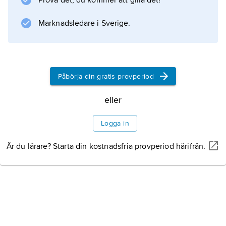
Prova det, du kommer att gilla det!
Marknadsledare i Sverige.
Påbörja din gratis provperiod
eller
Logga in
Är du lärare? Starta din kostnadsfria provperiod härifrån.