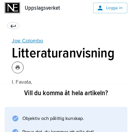
Uppslagsverket
Uppslagsverket
Logga in
Joe Colombo
Litteraturanvisning
I. Favata,
Joe Colombo and Italian Design of the Sixties
Vill du komma åt hela artikeln?
(1988).
Objektiv och pålitlig kunskap.
Information om artikeln