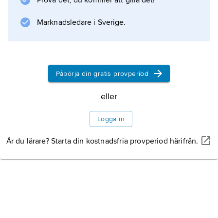
Prova det, du kommer att gilla det!
Marknadsledare i Sverige.
Påbörja din gratis provperiod
eller
Logga in
Är du lärare? Starta din kostnadsfria provperiod härifrån.