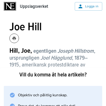
Uppslagsverket
Uppslagsverket
Logga in
Joe Hill
Hill, Joe,
egentligen
Joseph Hillstrom
,
ursprungligen
Joel Hägglund
,
1879–
1915, amerikansk protestdiktare av
svenskt ursprung.
Vill du komma åt hela artikeln?
Hill var född i Gävle, emigrerade 1902 och
blev agitator för syndikalistiska fackföreningar.
På vaga indicier dömdes han till döden för
Objektiv och pålitlig kunskap.
mordet på en specerihandlare i Salt Lake City.