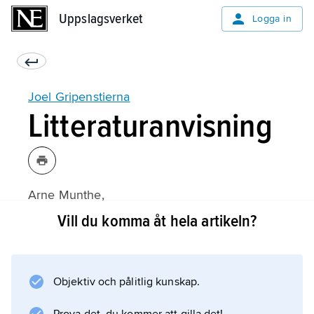
Uppslagsverket
Uppslagsverket
Logga in
Joel Gripenstierna
Litteraturanvisning
Arne Munthe,
Joel Gripenstierna
Vill du komma åt hela artikeln?
(1941).
Objektiv och pålitlig kunskap.
Information om artikeln