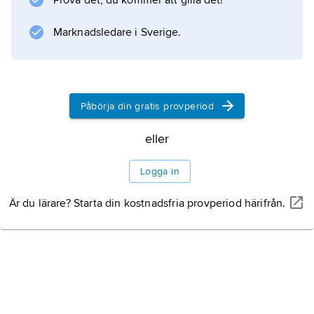
Prova det, du kommer att gilla det!
Marknadsledare i Sverige.
Påbörja din gratis provperiod
eller
Logga in
Är du lärare? Starta din kostnadsfria provperiod härifrån.