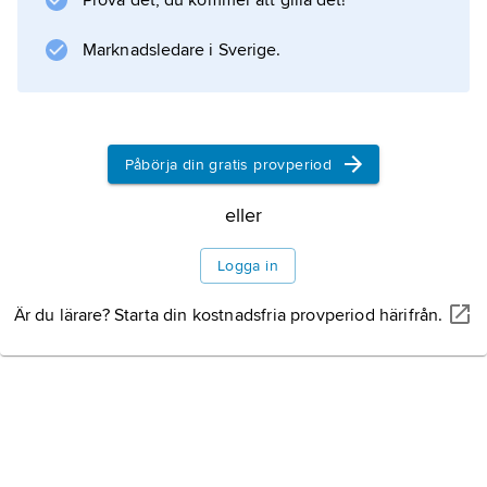
Prova det, du kommer att gilla det!
Marknadsledare i Sverige.
Påbörja din gratis provperiod
eller
Logga in
Är du lärare? Starta din kostnadsfria provperiod härifrån.