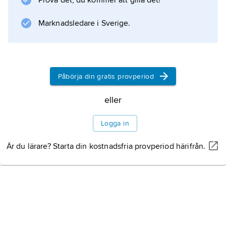
Prova det, du kommer att gilla det!
Marknadsledare i Sverige.
Information om artikeln
Påbörja din gratis provperiod
eller
Logga in
Är du lärare? Starta din kostnadsfria provperiod härifrån.