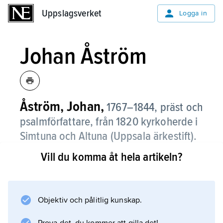
Uppslagsverket
Uppslagsverket
Logga in
Johan Åström
Åström, Johan,
1767–1844, präst och
psalmförfattare, från 1820 kyrkoherde i
Simtuna och Altuna (Uppsala ärkestift).
Vill du komma åt hela artikeln?
Åström var ledamot av katekeskommittén och
deltog i arbetet med de nya liturgiska
böckerna (kyrkohandboken, evangelieboken
och psalmboken) 1810–19.
Objektiv och pålitlig kunskap.