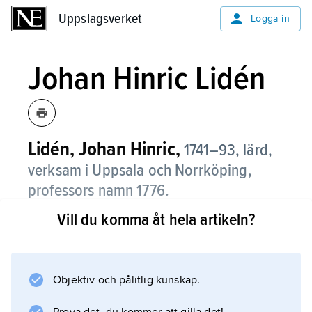
Uppslagsverket
Uppslagsverket
Logga in
Johan Hinric Lidén
Lidén, Johan Hinric,
1741–93,
lärd,
verksam i Uppsala och Norrköping,
professors namn 1776.
Vill du komma åt hela artikeln?
L:s studier gällde lärdomshistorien i dess
dåtida mening av biografiskt och bibliografiskt
uppgiftssamlande samt urkundsutgivning. Han
skapade den första ansatsen till en svensk
Objektiv och pålitlig kunskap.
litteraturhistoria (