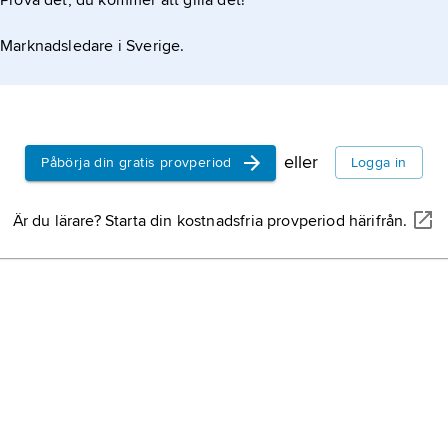
Prova det, du kommer att gilla det!
Marknadsledare i Sverige.
eller
Påbörja din gratis provperiod
Logga in
Är du lärare? Starta din kostnadsfria provperiod härifrån.