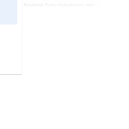
Ryssland,
Ryska federationen
, stat i
norra Europa och Asien.
Danmark,
stat i Nordeuropa.
Sverige,
stat på Skandinaviska
halvön, norra Europa.
Kina,
stat i östra Asien.
Storbritannien,
stat i västra Europa.
Frankrike,
stat i Västeuropa.
USA,
Amerikas förenta stater
,
Förenta staterna
, stat i Nordamerika;
2
9,8 miljoner km
(därav 0,7 miljoner