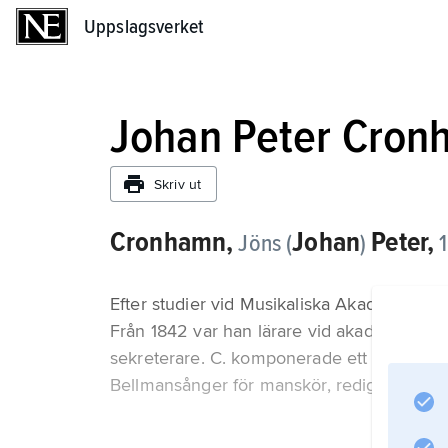
Uppslagsverket
Uppslagsverket
Johan Peter Cro
Skriv ut
Cronhamn,
Johan
Peter,
Jöns (
)
1
Efter studier vid Musikaliska Akademien i 
Från 1842 var han lärare vid akademin, fr
sekreterare. C. komponerade ett stort ant
Bellmansånger för manskör, redigerade fle