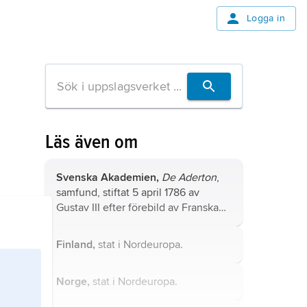
Logga in
Läs även om
Svenska Akademien,
De Aderton
,
samfund, stiftat 5 april 1786 av
Gustav III efter förebild av Franska
akademien, med uppgift att främja
svenska språket och litteraturen
Finland,
stat i Nordeuropa.
eller med kungens ord: ”att arbeta
uppå svenska språkets renhet, styrka
Norge,
stat i Nordeuropa.
och höghet”.