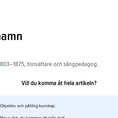
nhamn
803–1875,
tonsättare och sångpedagog.
Stockholm öppnade C. 1835 ett eget sånginstitut.
Vill du komma åt hela artikeln?
ån 1859 i körsång; 1860 blev han akademins
al populära solo- och manskörsånger, arrangerade
ra sångsamlingar och utgav pedagogiskt material.
Objektiv och pålitlig kunskap.