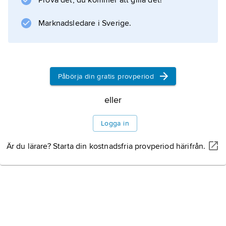
Prova det, du kommer att gilla det!
Information om artikeln
Marknadsledare i Sverige.
Påbörja din gratis provperiod
eller
Logga in
Är du lärare? Starta din kostnadsfria provperiod härifrån.