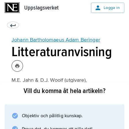
Uppslagsverket
Uppslagsverket
Logga in
Johann Bartholomaeus Adam Beringer
Litteraturanvisning
M.E. Jahn & D.J. Woolf (utgivare),
The Lying Stones of Dr. Johann Bartholomew
Vill du komma åt hela artikeln?
Adam Beringer being his Lithographiae
Wirceburgensis
(1963).
Objektiv och pålitlig kunskap.