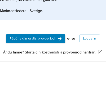
Prova det, du kommer att gilla det!
Wien
, huvu
av landets 
Marknadsledare i Sverige.
miljoner in
Österrike,
s
eller
Påbörja din gratis provperiod
Logga in
Är du lärare? Starta din kostnadsfria provperiod härifrån.