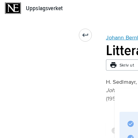
Uppslagsverket
Uppslagsverket
Johann Bernh
Litte
Skriv ut
H. Sedlmayr,
Johann Bernh
(1956).
Infor