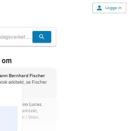
Logga in
n om
hann Bernhard Fischer
kisk arkitekt, se
Fischer
randt,
Johann Lucas
,
sterrikisk arkitekt,
gen verksam i Wien.