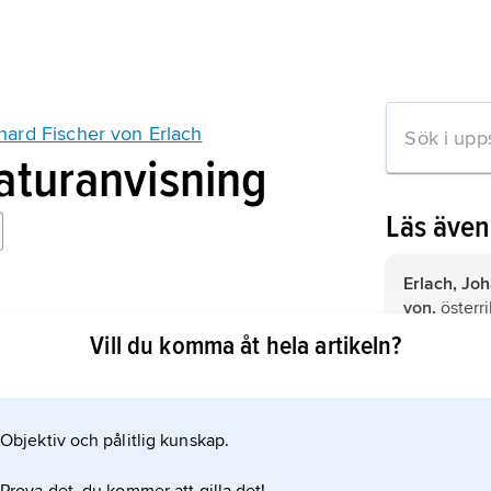
ard Fischer von Erlach
raturanvisning
Läs äve
Erlach, Jo
von,
österri
ard Fischer von Erlach
von Erlach
.
Vill du komma åt hela artikeln?
von Hildeb
1668–1745, ö
huvudsakli
Objektiv och pålitlig kunskap.
mation om artikeln