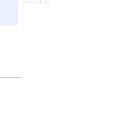
dstad i Österrike och en
2
delstater; 415 km
, 2
vånare (2023).
tat i Centraleuropa.