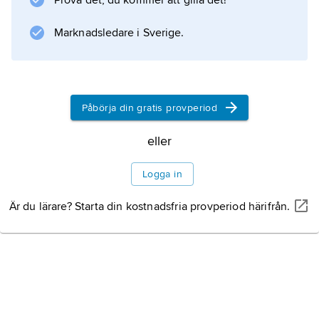
Prova det, du kommer att gilla det!
på himlen som Urbain Leverrier meddelat
honom efter beräkningar gjorda på grund av
Marknadsledare i Sverige.
de störningar som planeten Uranus
uppvisade.
Påbörja din gratis provperiod
Information om artikeln
eller
Logga in
Är du lärare? Starta din kostnadsfria provperiod härifrån.