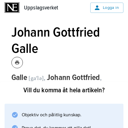
Uppslagsverket
Uppslagsverket
Logga in
Johann Gottfried
Galle
Galle
Johann Gottfried
,
,
[gaʹlə]
1812–1910, tysk astronom, professor
Vill du komma åt hela artikeln?
och chef för observatoriet i Breslau
1851–97.
Objektiv och pålitlig kunskap.
Som assistent vid observatoriet i Berlin fann
Galle 1846 planeten Neptunus nära den plats