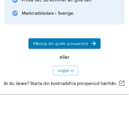
Prova det, du kommer att gilla det!
Marknadsledare i Sverige.
Påbörja din gratis provperiod
eller
Logga in
Är du lärare? Starta din kostnadsfria provperiod härifrån.