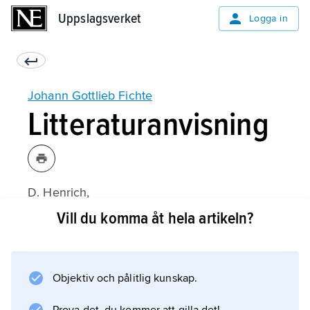
Uppslagsverket
Uppslagsverket
Logga in
Johann Gottlieb Fichte
Litteraturanvisning
D. Henrich,
Fichtes ursprüngliche Einsicht
Vill du komma åt hela artikeln?
(1967);
Objektiv och pålitlig kunskap.
Information om artikeln