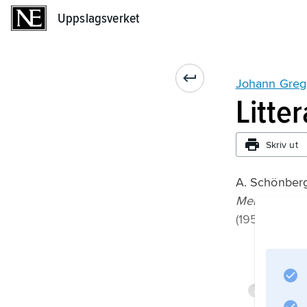
Uppslagsverket
Uppslagsverket
Johann Grego
Litte
Skriv ut
A. Schönberg
Meissener Po
(1953);
Infor