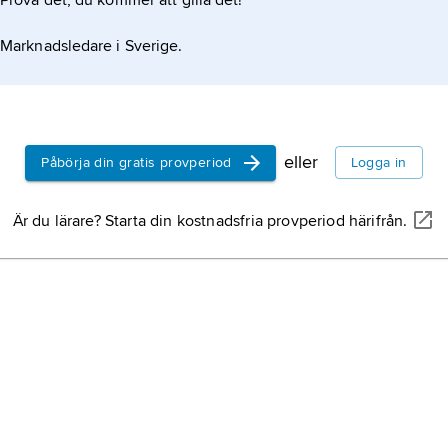
Prova det, du kommer att gilla det!
Marknadsledare i Sverige.
eller
Påbörja din gratis provperiod
Logga in
Är du lärare? Starta din kostnadsfria provperiod härifrån.