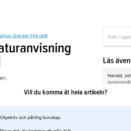
rius Gregor Höroldt
raturanvisning
Läs äve
Herold
,
Jo
er,
porslinsmål
rzellan mit Höroldt-Malerei
Vill du komma åt hela artikeln?
Tyskland,
r
Mellaneuro
Objektiv och pålitlig kunskap.
mation om artikeln