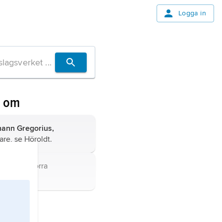
Logga in
n om
hann Gregorius,
are, se
Höroldt
.
epublik i norra
pa.