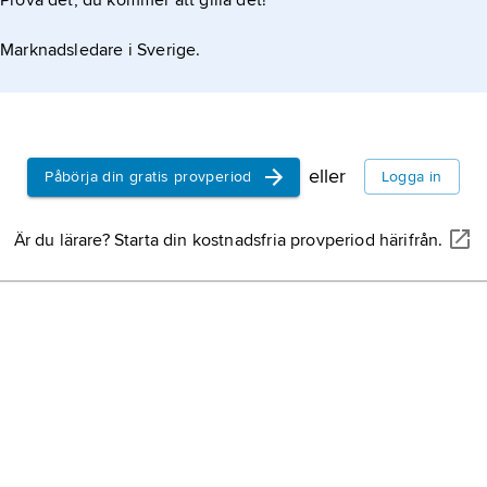
Prova det, du kommer att gilla det!
Marknadsledare i Sverige.
eller
Påbörja din gratis provperiod
Logga in
Är du lärare? Starta din kostnadsfria provperiod härifrån.