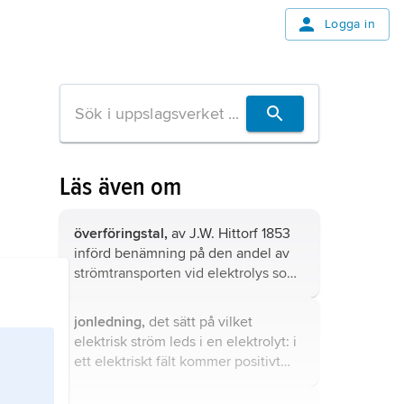
Logga in
Läs även om
överföringstal,
av J.W. Hittorf 1853
införd benämning på den andel av
strömtransporten vid elektrolys som
elektrolytens katjon respektive
anjon svarar för.
jonledning,
det sätt på vilket
elektrisk ström leds i en elektrolyt: i
ett elektriskt fält kommer positivt
laddade joner (katjoner) att röra sig
mot katoden, negativt laddade joner