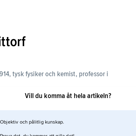
ttorf
14, tysk fysiker och kemist, professor i
Vill du komma åt hela artikeln?
ektrolyser minskningarna i elektrolytkoncentration
ill varandra som katjonernas och anjonernas
Objektiv och pålitlig kunskap.