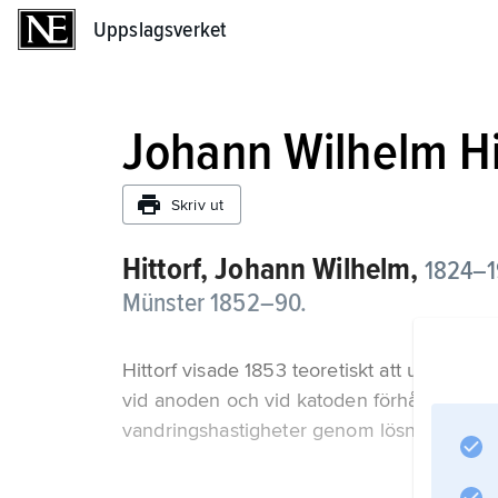
Uppslagsverket
Uppslagsverket
Johann Wilhelm Hi
Skriv ut
Hittorf, Johann Wilhelm,
1824–19
Münster 1852–90.
Hittorf visade 1853 teoretiskt att under el
vid anoden och vid katoden förhåller sig t
vandringshastigheter genom lösningen.