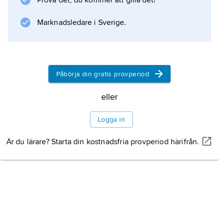
Prova det, du kommer att gilla det!
huvudrollen i hans version av ”En
herrgårdssägen”, som gjordes för TV
Marknadsledare i Sverige.
Information om artikeln
Påbörja din gratis provperiod
eller
Logga in
Är du lärare? Starta din kostnadsfria provperiod härifrån.