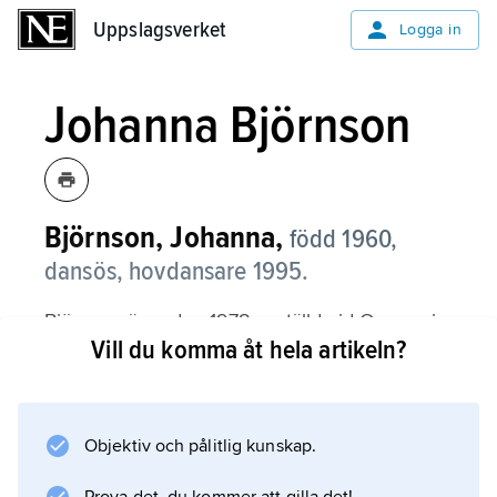
Uppslagsverket
Uppslagsverket
Logga in
Johanna Björnson
Björnson, Johanna,
född 1960,
dansös, hovdansare 1995.
Björnson är sedan 1978 anställd vid Operan i
Vill du komma åt hela artikeln?
Stockholm, där hon blev premiärdansös 1987.
Hon har dansat de flesta kvinnliga
huvudrollerna i ensemblens repertoar. Flera
roller har skapats speciellt för henne, framför
Objektiv och pålitlig kunskap.
allt av Pär Isberg, däribland den kvinnliga