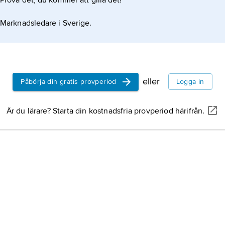
Prova det, du kommer att gilla det!
Marknadsledare i Sverige.
eller
Påbörja din gratis provperiod
Logga in
Är du lärare? Starta din kostnadsfria provperiod härifrån.