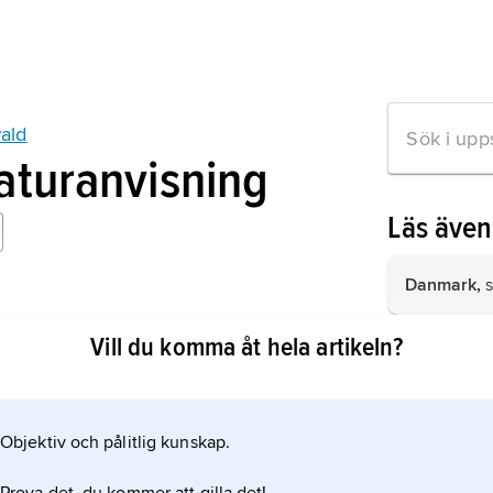
ald
raturanvisning
Läs äve
Danmark,
s
ld: Biografiska studier
Vill du komma åt hela artikeln?
Tyskland,
r
Mellaneuro
Finland,
sta
Objektiv och pålitlig kunskap.
mation om artikeln
Grekland,
s