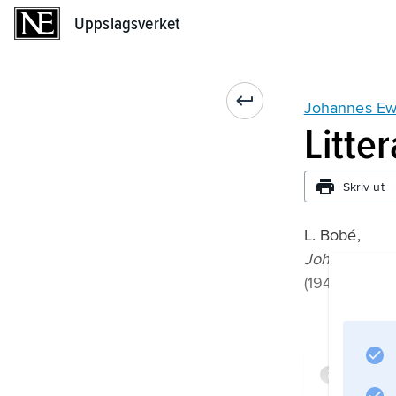
Uppslagsverket
Uppslagsverket
Johannes Ew
Litte
Skriv ut
L. Bobé,
Johannes Ewa
(1943);
Infor