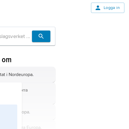
Logga in
n om
tat i Nordeuropa.
epublik i norra
pa.
t i Nordeuropa.
tat i sydöstra Europa.