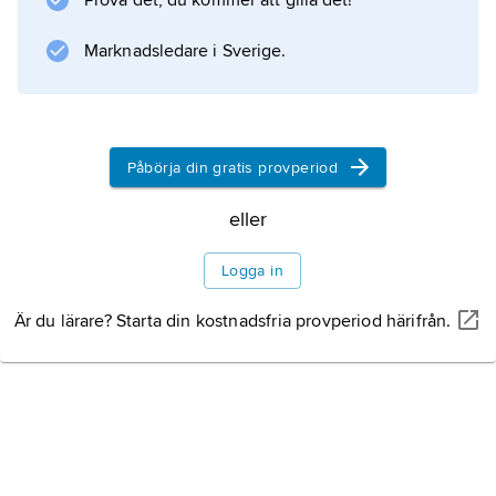
Prova det, du kommer att gilla det!
Information om artikeln
Marknadsledare i Sverige.
Påbörja din gratis provperiod
eller
Logga in
Är du lärare? Starta din kostnadsfria provperiod härifrån.