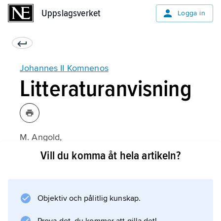
Uppslagsverket
Uppslagsverket
Logga in
Johannes II Komnenos
Litteraturanvisning
M. Angold,
The Byzantine Empire, 1025–1204: A Political
Vill du komma åt hela artikeln?
History
(2:a upplagan 1997).
Objektiv och pålitlig kunskap.