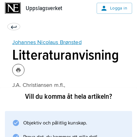
Uppslagsverket
Uppslagsverket
Logga in
Johannes Nicolaus Brønsted
Litteraturanvisning
J.A. Christiansen m.fl.,
J.N. Brønsted Memorial Issue
Vill du komma åt hela artikeln?
, Acta Chemica Scandinavica 3 (1949).
Objektiv och pålitlig kunskap.
Information om artikeln