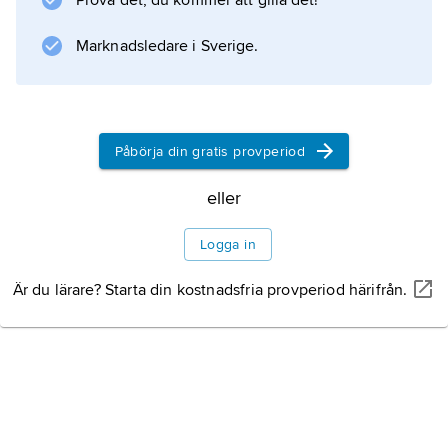
Prova det, du kommer att gilla det!
Marknadsledare i Sverige.
Påbörja din gratis provperiod
eller
Logga in
Är du lärare? Starta din kostnadsfria provperiod härifrån.