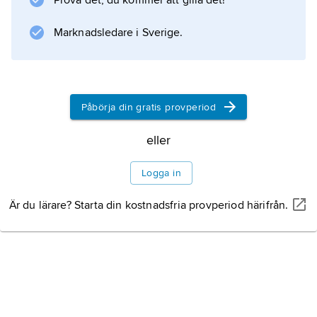
Prova det, du kommer att gilla det!
räknas sammanställningen av sångsamlingen
Geystlich gesangk Buchleyn
Marknadsledare i Sverige.
(1524), urkällan för all evangelisk kyrkosång.
Påbörja din gratis provperiod
Information om artikeln
eller
Logga in
Är du lärare? Starta din kostnadsfria provperiod härifrån.