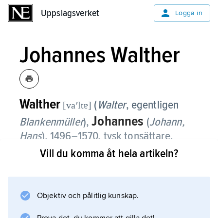
Uppslagsverket
Uppslagsverket
Logga in
Johannes Walther
Walther
(
Walter
, egentligen
[vaʹltɐ]
Johannes
Blankenmüller
),
(
Johann,
Hans
),
1496–1570, tysk tonsättare,
ledare för kantoriet i Torgau,
Vill du komma åt hela artikeln?
hovkapellmästare i Dresden 1548–54.
W. var Luthers viktigaste medhjälpare i
Objektiv och pålitlig kunskap.
uppbyggandet av den nya evangeliska
gudstjänstens musik. Som hans främsta insats