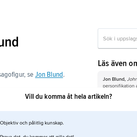
lund
Läs även o
agofigur, se
Jon Blund
.
Jon Blund,
John
personifikation
insomnandet, kä
Vill du komma åt hela artikeln?
barntradition (
skapar; jämför
f
Berger
,
John,
1
1800-talet.
n om artikeln
författare och ko
Objektiv och pålitlig kunskap.
Jon-And
,
John,