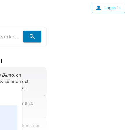
Logga in
m
 Blund
, en
 av sömnen och
nd i svensk
av den sort som vuxna
ikt
) sedan mitten av
926–2017, brittisk
nstkritiker.
1889–1941, konstnär.