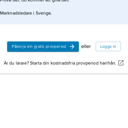
Prova det, du kommer att gilla det!
Neper, John,
sk
Marknadsledare i Sverige.
John Napier
.
Dudley, John,
en
Northumberlan
eller
Påbörja din gratis provperiod
Logga in
Wicliffe
(
Wiclif
)
teolog och refo
Är du lärare? Starta din kostnadsfria provperiod härifrån.
Wycliffe
.
Ole Lukøje
,
Ole
danska respekti
benämningen 