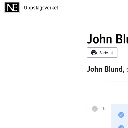
Uppslagsverket
Uppslagsverket
John B
Skriv ut
John Blund,
s
Informatio