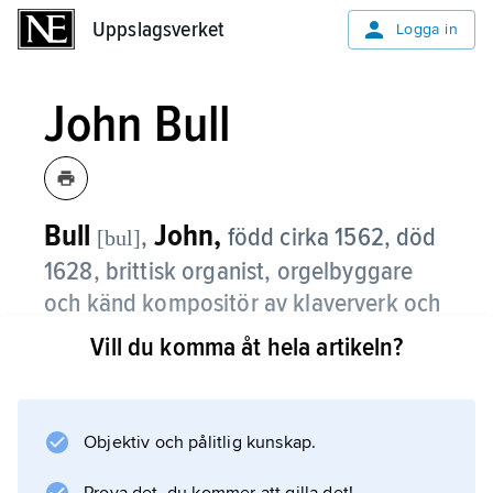
Uppslagsverket
Uppslagsverket
Logga in
John Bull
Bull
John,
,
född cirka 1562, död
[bul]
1628, brittisk organist, orgelbyggare
och känd kompositör av klaververk och
anthems.
Vill du komma åt hela artikeln?
Som verksam i drottning Elisabeths och
James I:s hovkapell var John Bull en av
Englands mest ansedda musiker. Han gjorde
Objektiv och pålitlig kunskap.
även akademisk karriär och avlade