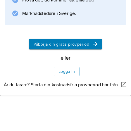
Prova det, du kommer att gilla det!
doktorsexamen i musik vid Cambridge. År
1613 lämnade han England och blev organist i
Marknadsledare i Sverige.
Bryssel och Antwerpen.
Påbörja din gratis provperiod
Information om artikeln
eller
Logga in
Är du lärare? Starta din kostnadsfria provperiod härifrån.