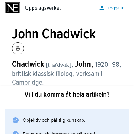
Uppslagsverket
Uppslagsverket
Logga in
John Chadwick
Chadwick
John,
,
1920–98,
[tʃæʹdwik]
brittisk klassisk filolog, verksam i
Cambridge.
Vill du komma åt hela artikeln?
Chadwick gav ut mykensk-grekiska texter och
arbeten om dessas skriftsystem. Tillsammans
med Michael Ventris tolkade han den
forngrekiska Linear B-skriften. Han var även
Objektiv och pålitlig kunskap.
ordförande i det brittiska