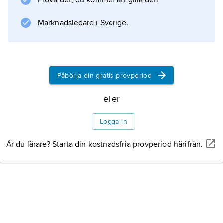
Prova det, du kommer att gilla det!
Swedenborgsamfundet och översatte arbeten
av Swedenborg till engelska.
Marknadsledare i Sverige.
Information om artikeln
Påbörja din gratis provperiod
eller
Logga in
Är du lärare? Starta din kostnadsfria provperiod härifrån.