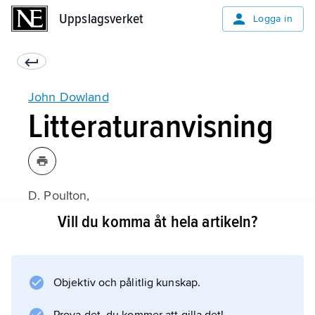
Uppslagsverket
Uppslagsverket
Logga in
John Dowland
Litteraturanvisning
D. Poulton,
John Dowland
Vill du komma åt hela artikeln?
(1972).
Objektiv och pålitlig kunskap.
Information om artikeln