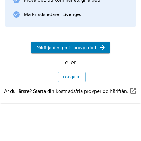
Prova det, du kommer att gilla det!
Marknadsledare i Sverige.
Påbörja din gratis provperiod
eller
Logga in
Är du lärare? Starta din kostnadsfria provperiod härifrån.