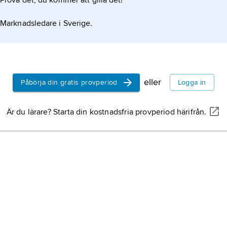
Prova det, du kommer att gilla det!
Bern
prem
1901
Marknadsledare i Sverige.
fysi
lect
1927
Clin
och 
Clin
Birk
okto
eller
Lon
Påbörja din gratis provperiod
Logga in
och 
utri
Chur
pres
Är du lärare? Starta din kostnadsfria provperiod härifrån.
30 n
1965,
jämf
Ham
1905
ämbe
från
Ham
kalla
konf
främ