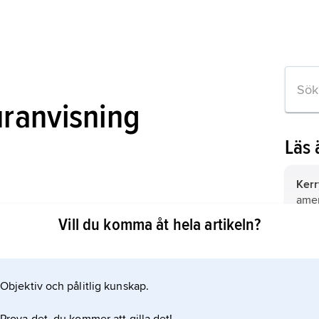
uranvisning
Läs
Kerr
amer
 A Reappraisal of John Foster Dulles
sena
Vill du komma åt hela artikeln?
2013
Ede
Avon
död 1
Objektiv och pålitlig kunskap.
 om artikeln
(kon
38, 