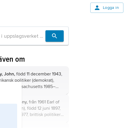
Logga in
 även om
y,
John,
född 11 december 1943,
ikansk politiker (demokrat),
tor för Massachusetts 1985–
, utrikesminister 2013–17.
n
, Sir
Anthony,
från 1961 Earl of
 (Lord Avon), född 12 juni 1897,
4 januari 1977, brittisk politiker
servativ), utrikesminister 1935–
1940–45 och 1951–55,