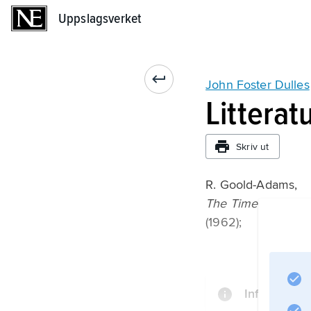
Uppslagsverket
Uppslagsverket
John Foster Dulles
Litterat
Skriv ut
R. Goold-Adams,
The Time of Power:
(1962);
Information