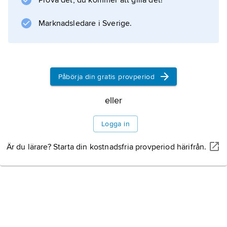
Prova det, du kommer att gilla det!
Marknadsledare i Sverige.
Påbörja din gratis provperiod
eller
Logga in
Är du lärare? Starta din kostnadsfria provperiod härifrån.