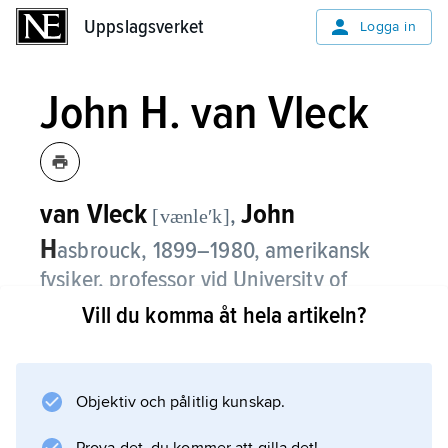
Uppslagsverket
Uppslagsverket
Logga in
John H. van Vleck
van Vleck
John
,
[vænleʹk]
H
asbrouck,
1899–1980, amerikansk
fysiker, professor vid University of
Wisconsin, Madison, 1927–34, därefter
Vill du komma åt hela artikeln?
vid Harvard.
John H. van Vlecks arbeten berör de flesta
Objektiv och pålitlig kunskap.
centrala aspekterna av elektronteorin för
magnetism bland annat rörande