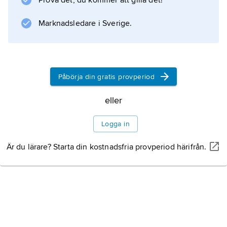
Prova det, du kommer att gilla det!
Marknadsledare i Sverige.
Påbörja din gratis provperiod
eller
Logga in
Är du lärare? Starta din kostnadsfria provperiod härifrån.