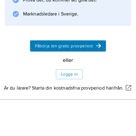
Prova det, du kommer att gilla det!
Marknadsledare i Sverige.
Påbörja din gratis provperiod
eller
Logga in
Är du lärare? Starta din kostnadsfria provperiod härifrån.