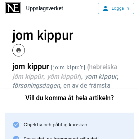
Uppslagsverket
Uppslagsverket
Logga in
jom kippur
jom kippur
(hebreiska
[jo:m kipu:ʹr]
jōm kippūr
,
yōm kippūr
)
,
yom kippur
,
försoningsdagen
,
en av de främsta
judiska högtiderna.
Vill du komma åt hela artikeln?
Jom kippur infaller i september–oktober (från
den första till den tionde i månaden Tishri) och
utgör kulminationen av den tio dagar långa
Objektiv och pålitlig kunskap.
period av självrannsakan och botgöring som