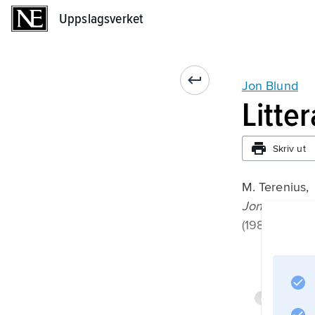
Uppslagsverket
Uppslagsverket
Jon Blund
Litte
Skriv ut
M. Terenius,
Jon Blund
(1983).
Infor