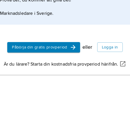
Prova det, du kommer att gilla det!
Marknadsledare i Sverige.
eller
Påbörja din gratis provperiod
Logga in
Är du lärare? Starta din kostnadsfria provperiod härifrån.