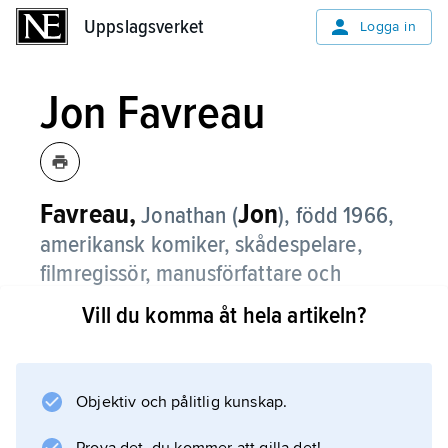
Uppslagsverket
Uppslagsverket
Logga in
Jon Favreau
Favreau,
Jon
Jonathan (
),
född 1966,
amerikansk komiker, skådespelare,
filmregissör, manusförfattare och
producent.
Vill du komma åt hela artikeln?
Jon Favreau var i början av 1990-talet
ståuppkomiker i Chicago. Han inledde
filmkarriären med biroller i bland annat ”Very
Objektiv och pålitlig kunskap.
Bad Things” (1998), ”Almost Famous” (2000)