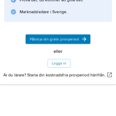
Prova det, du kommer att gilla det!
och TV-serier som ”Seinfeld” (1989–98) och
”Vänner” (1994–2004).
Marknadsledare i Sverige.
Information om artikeln
Påbörja din gratis provperiod
eller
Logga in
Är du lärare? Starta din kostnadsfria provperiod härifrån.