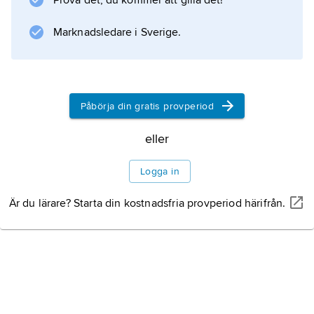
Prova det, du kommer att gilla det!
Marknadsledare i Sverige.
Påbörja din gratis provperiod
eller
Logga in
Är du lärare? Starta din kostnadsfria provperiod härifrån.