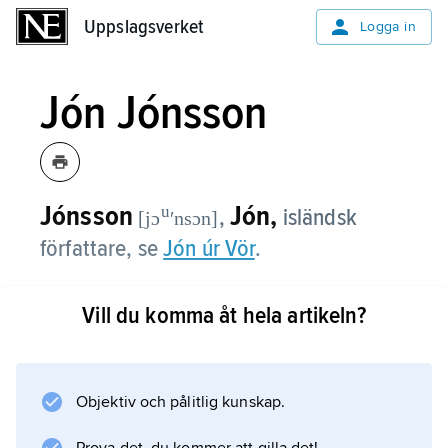
Uppslagsverket
Uppslagsverket
Logga in
Jón Jónsson
Jónsson
Jón,
u
,
isländsk
[jɔ
ʹnsɔn]
författare, se
Jón úr Vör
.
Vill du komma åt hela artikeln?
Information om artikeln
Objektiv och pålitlig kunskap.