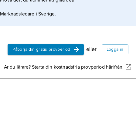
Prova det, du kommer att gilla det!
Marknadsledare i Sverige.
eller
Påbörja din gratis provperiod
Logga in
Är du lärare? Starta din kostnadsfria provperiod härifrån.