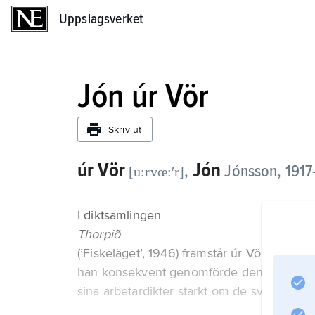
Uppslagsverket
Uppslagsverket
Jón úr Vör
Skriv ut
úr Vör
Jón
,
Jónsson,
1917
[u:rvœ:ʹr]
I diktsamlingen
Thorpið
(’Fiskeläget’, 1946) framstår úr Vör som 
han konsekvent genomförde den fria poesi
sina arbetardikter starkt om de svenska fyrt