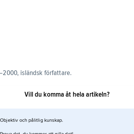
–2000, isländsk författare.
Vill du komma åt hela artikeln?
en av den isländska modernismens banbrytare, då
n utan allitteration och rim. Han påminner med
Objektiv och pålitlig kunskap.
iotalisterna.