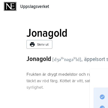
Uppslagsverket
Uppslagsverket
Jonagold
Skriv ut
Jonagold
u
u
,
äppelsort 
[dʒə
ʹnəgə
ld]
Frukten är drygt medelstor och rund och h
täckt av röd färg. Köttet är vitt, saftigt 
syrlighet.