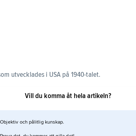
som utvecklades i USA på 1940-talet.
ar ett skal med ljusgul grundfärg som vanligen är
Vill du komma åt hela artikeln?
och krispigt med söt smak men ändå med en apelsinlik
Objektiv och pålitlig kunskap.