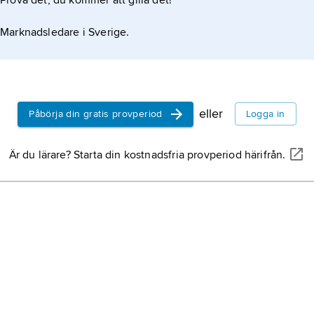
Prova det, du kommer att gilla det!
Marknadsledare i Sverige.
eller
Påbörja din gratis provperiod
Logga in
Är du lärare? Starta din kostnadsfria provperiod härifrån.