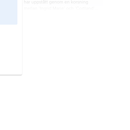
har uppstått genom en korsning
mellan ’Ingrid Marie’ och ’Cortland’
utförd 1946 på Balsgård i Skåne.
Aroma,
äppelsort (dessertäpple)
framställd i Balsgård i Skåne genom
en korsning mellan ’Ingrid Marie’
och ’Filippa’ gjord 1947.
Fredrik,
äppelsort framställd vid
Balsgård i Skåne genom en korsning
mellan ’Aroma’ och ett amerikanskt
träd (PRI 1858/102) gjord 1988.
Ingrid Marie,
äppelsort
(dessertäpple) som hittades på den
danska ön Fyn och bar frukt första
gången 1915.
McIntosh,
äppelsort som antas ha
uppkommit genom kärnsådd i
Kanada.