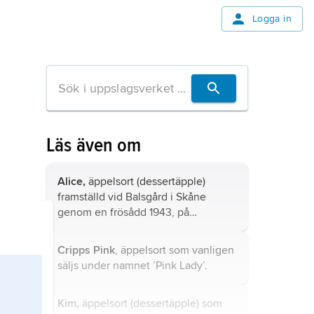
Logga in
Läs även om
Alice,
äppelsort (dessertäpple)
framställd vid Balsgård i Skåne
genom en frösådd 1943, på
marknaden sedan 1964.
Cripps Pink
, äppelsort som vanligen
säljs under namnet ’Pink Lady’.
Kim,
äppelsort (dessertäpple) som