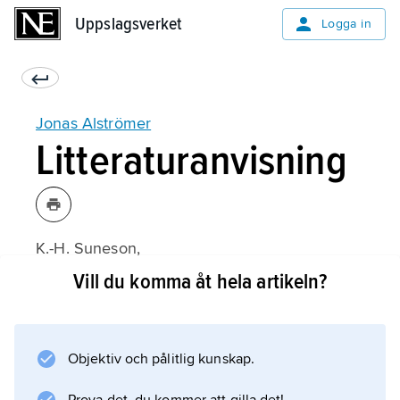
Uppslagsverket
Uppslagsverket
Logga in
Jonas Alströmer
Litteraturanvisning
K.-H. Suneson,
Jonas Alströmer: En man och hans livsverk
Vill du komma åt hela artikeln?
(1998).
Objektiv och pålitlig kunskap.
Information om artikeln