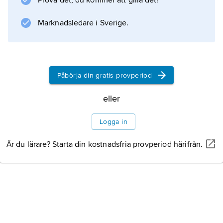
Prova det, du kommer att gilla det!
Marknadsledare i Sverige.
Påbörja din gratis provperiod
eller
Logga in
Är du lärare? Starta din kostnadsfria provperiod härifrån.