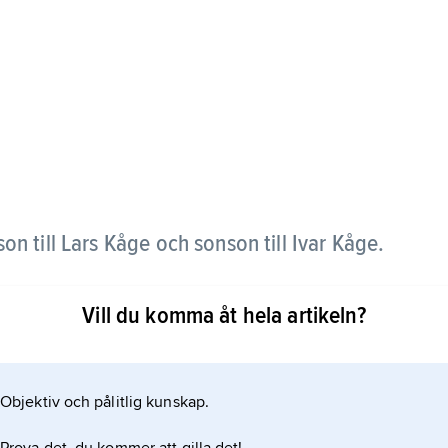
on till Lars Kåge och sonson till Ivar Kåge.
vskola engagerades Jonas Kåge 1967 vid Operan,
Vill du komma åt hela artikeln?
th MacMillans ”Romeo och Julia”. Därefter dansade
tuttgartbaletten 1975–76, Genèvebaletten 1976–77
en en eftersökt gästartist i USA, Kanada
Objektiv och pålitlig kunskap.