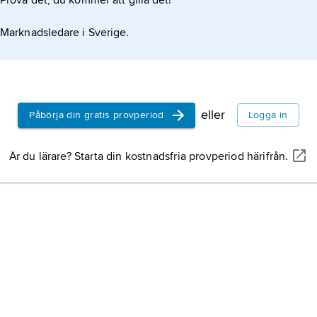
Prova det, du kommer att gilla det!
Marknadsledare i Sverige.
eller
Påbörja din gratis provperiod
Logga in
Är du lärare? Starta din kostnadsfria provperiod härifrån.