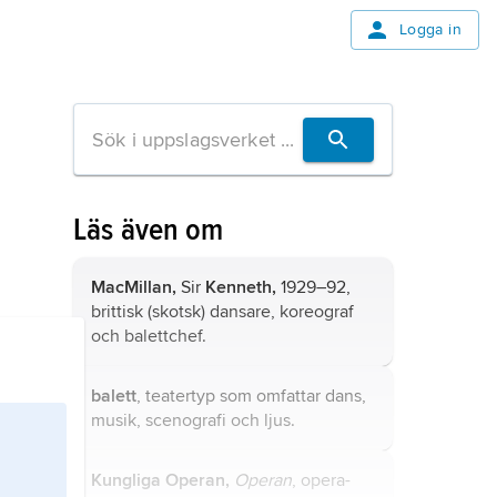
Logga in
Läs även om
MacMillan,
Sir
Kenneth,
1929–92,
brittisk (skotsk) dansare, koreograf
och balettchef.
balett
, teatertyp som omfattar dans,
musik, scenografi och ljus.
Kungliga Operan,
Operan
, opera-