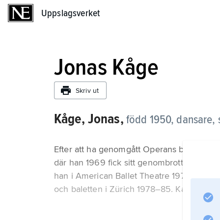
Uppslagsverket
Uppslagsverket
Jonas Kåge
Skriv ut
Kåge, Jonas,
född 1950, dansare, s
Efter att ha genomgått Operans balettele
där han 1969 fick sitt genombrott i Kenne
han i American Ballet Theatre 1971–75, S
och baletten i Zürich 1978–85. Kåge var äv