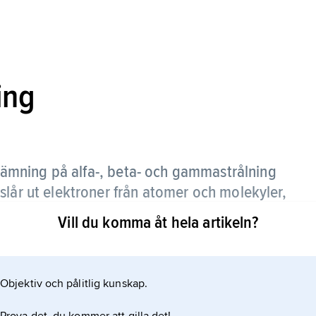
ing
nämning på alfa-, beta- och gammastrålning
slår ut elektroner från atomer och molekyler,
er.
Vill du komma åt hela artikeln?
, verkar indirekt joniserande på materian genom
aktioner.
Objektiv och pålitlig kunskap.