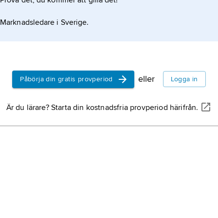
Prova det, du kommer att gilla det!
Marknadsledare i Sverige.
eller
Påbörja din gratis provperiod
Logga in
Är du lärare? Starta din kostnadsfria provperiod härifrån.