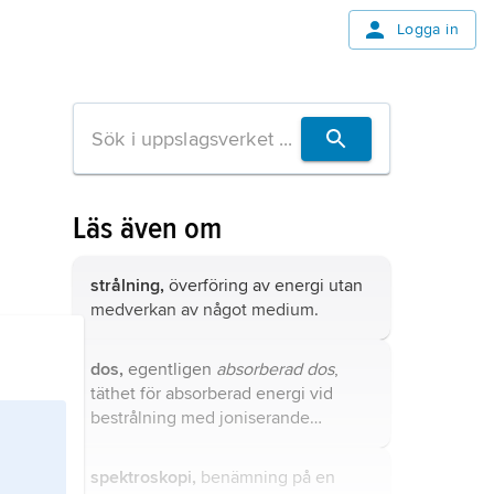
Logga in
Läs även om
strålning,
överföring av energi utan
medverkan av något medium.
dos,
egentligen
absorberad dos
,
täthet för absorberad energi vid
bestrålning med joniserande
strålning av t.ex. ett organ i
människokroppen.
spektroskopi,
benämning på en