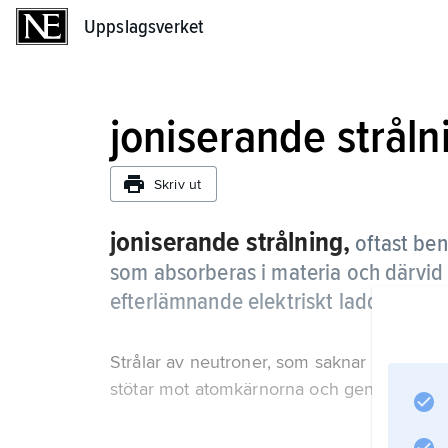
Uppslagsverket
Uppslagsverket
joniserande stråln
Skriv ut
joniserande strålning,
oftast be
som absorberas i materia och därvid 
efterlämnande elektriskt laddade jon
Strålar av neutroner, som saknar laddning
stötar mot atomkärnorna och genom kärnre