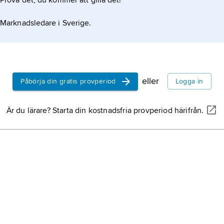
Prova det, du kommer att gilla det!
Marknadsledare i Sverige.
eller
Påbörja din gratis provperiod
Logga in
Är du lärare? Starta din kostnadsfria provperiod härifrån.