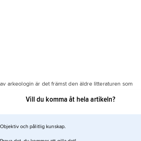
av arkeologin är det främst den äldre litteraturen som
 antika jordbruket: ”Odysséen” beskriver livfullt
Vill du komma åt hela artikeln?
ch Hesiodos ”Verk och dagar” ger en bild av den enkle
n var vete och
Objektiv och pålitlig kunskap.