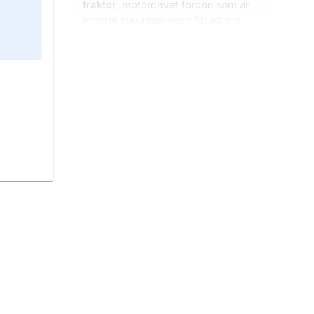
traktor
, motordrivet fordon som är
inrättat huvudsakligen för att dra
annat fordon och för att bära, dra
eller driva redskap eller maskiner
samt som är konstruerat för en
plog,
redskap för vändning och
begränsad högsta hastighet, i
luckring av åkermarkens ytskikt, för
Sverige hittills 30 km/h.
myllning av förna och gödsel samt
för kontroll av ogräs och
växtparasiter (jämför
plöjning
).
havre,
vipphavre
,
Avena sativa
, art i
växtfamiljen gräs.
teknikens historia
är lika lång som
människans historia.
industrisamhälle,
samhälle som
utmärks av att industrisektorn är
ledande för produktion,
sysselsättning och inkomster samt
att industrin präglar sociala