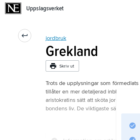
Uppslagsverket
Uppslagsverket
jordbruk
Grekland
Skriv ut
Trots de upplysningar som förmedlats 
tillåter en mer detaljerad inblick i det
aristokratins sätt att sköta jorden, o
bondens liv. De viktigaste sädesslage