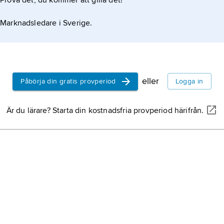
Prova det, du kommer att gilla det!
Marknadsledare i Sverige.
eller
Påbörja din gratis provperiod
Logga in
Är du lärare? Starta din kostnadsfria provperiod härifrån.