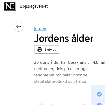
Uppslagsverket
Uppslagsverket
jorden
Jordens ålder
Skriv ut
Jordens ålder har beräknats till 4,6 m
meteoriter, dels på dateringar av berg
fenomenet radioaktivt sönderfall. Man
stabil slutprodukt) och halten uran i et