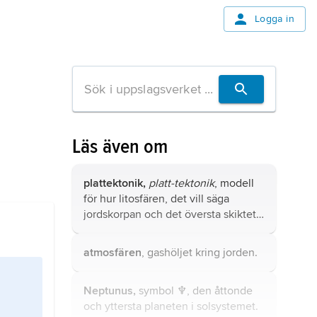
Logga in
Läs även om
plattektonik,
platt-tektonik
, modell
för hur litosfären, det vill säga
jordskorpan och det översta skiktet
av jordmanteln, är uppdelad i
segment,
plattor
, och hur dessa rör
atmosfären
, gashöljet kring jorden.
sig inbördes.
Neptunus,
symbol ♆, den åttonde
och yttersta
planeten
i solsystemet.