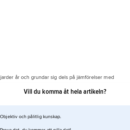
iljarder år och grundar sig dels på jämförelser med
arter och mineral. Metoden för dateringarna utnyttjar
Vill du komma åt hela artikeln?
 kan i princip använda kvoten mellan halten bly (en
t uranhaltigt mineral. Se
Objektiv och pålitlig kunskap.