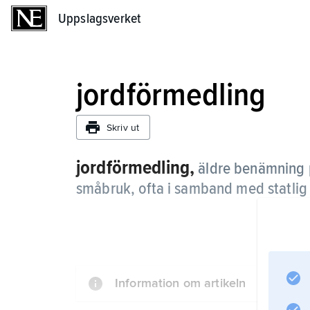
Uppslagsverket
Uppslagsverket
jordförmedling
Skriv ut
jordförmedling,
äldre benämning p
småbruk, ofta i samband med statlig 
Information om artikeln