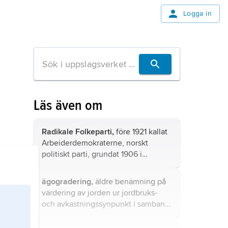
Logga in
Läs även om
Radikale Folkeparti,
före 1921 kallat
Arbeiderdemokraterne, norskt
politiskt parti, grundat 1906 i
anknytning till äldre
arbetarföreningar.
ägogradering,
äldre benämning på
värdering av jorden ur jordbruks-
och avkastningssynpunkt i samband
med storskifte och laga skifte.