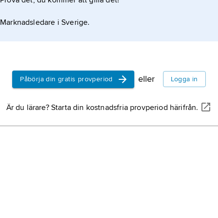
Prova det, du kommer att gilla det!
Marknadsledare i Sverige.
eller
Påbörja din gratis provperiod
Logga in
Är du lärare? Starta din kostnadsfria provperiod härifrån.