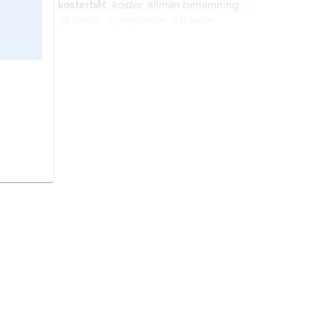
kosterbåt
,
koster
, allmän benämning
på breda, djupgående, däckade
segelbåtar av äldre typ, en variant av
snipans grundtyp som ursprungligen
hör hemma i Bohuslän.
avvittring,
äldre benämning på
bodelning i samband med arvskifte.
barysfär
, äldre benämning på
jordens hela inre, tyngre del under
skorpan.
odalbonde,
äldre benämning på den
bonde som själv ägde och brukade
sin jord, odaljord.
Leninbiblioteket,
äldre, gängse
benämning på
Ryssländska statliga
biblioteket
.