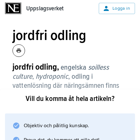
Uppslagsverket
Uppslagsverket
Logga in
jordfri odling
jordfri odling,
engelska
soilless
culture
,
hydroponic
,
odling i
vattenlösning där näringsämnen finns
tillgängliga i form av upplösta närsalter.
Vill du komma åt hela artikeln?
Växtfysiologer utforskade redan under 1800-
talet vilka makro- och mikronäringsämnen
växterna behöver, och med dessa kunskaper
Objektiv och pålitlig kunskap.
som grund har näringslösningar för olika