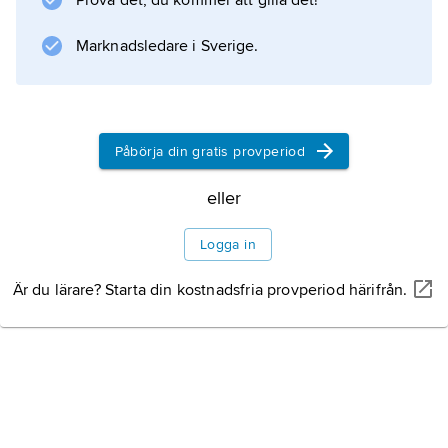
Prova det, du kommer att gilla det!
Marknadsledare i Sverige.
Information om artikeln
Påbörja din gratis provperiod
eller
Logga in
Är du lärare? Starta din kostnadsfria provperiod härifrån.