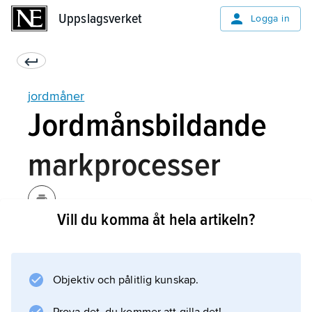
Uppslagsverket
Uppslagsverket
Logga in
jordmåner
Jordmånsbildande
markprocesser
Vill du komma åt hela artikeln?
I den markmiljö som skapas av faktorerna
geologi, topografi, klimat och organismer
uppkommer markhorisonternas olika
Objektiv och pålitlig kunskap.
egenskaper genom fysikaliska, kemiska och
biologiska processer.