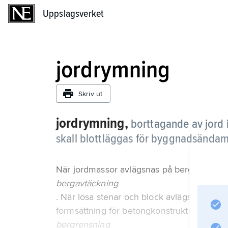
Uppslagsverket
Uppslagsverket
jordrymning
Skriv ut
jordrymning,
borttagande av jord 
skall blottläggas för byggnadsändam
När jordmassor avlägsnas på berg kan det 
bergavtäckning
. När lösa stenar och block avlägsnas fr
formsättning för betongkonstruktioner kalla
bergrensning