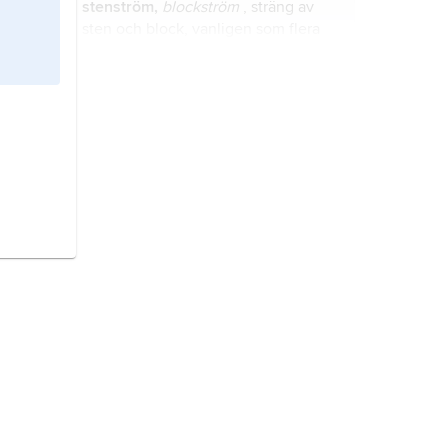
stenström,
blockström
, sträng av
sten och block, vanligen som flera
parallella strängar i
lutningsriktningen i en sluttning,
bildad genom sortering i samband
laddning,
i sprängning benämning
med tjälning.
dels på arbetsmomentet att införa
sprängämne i t.ex. borrhål, dels på
sprängämnet (med eventuellt hölje)
när det skall användas i relativt
exogena processer,
samlingsterm
oförändrad form.
för jordytans yttre terrängformande
processer, dvs.
vittring
,
massrörelser
,
erosion
,
transport
och
deposition
.