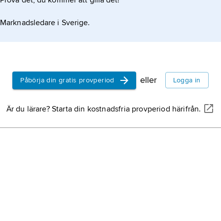
Prova det, du kommer att gilla det!
Marknadsledare i Sverige.
eller
Påbörja din gratis provperiod
Logga in
Är du lärare? Starta din kostnadsfria provperiod härifrån.