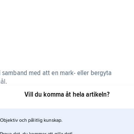
i samband med att en mark- eller bergyta
ål.
Vill du komma åt hela artikeln?
också kallas för
ån en bergyta i samband med sprängningsarbeten och
Objektiv och pålitlig kunskap.
s det för